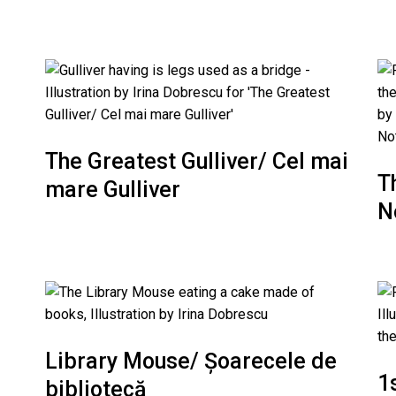
The Greatest Gulliver/ Cel mai
T
mare Gulliver
N
Library Mouse/ Șoarecele de
1
bibliotecă