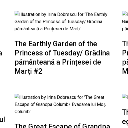
The Earthly Garden of the
T
a
Princess of Tuesday/ Grădina
P
pământeană a Prințesei de
p
Marți #2
M
T
ul
e
The Great Escape of Grandpa