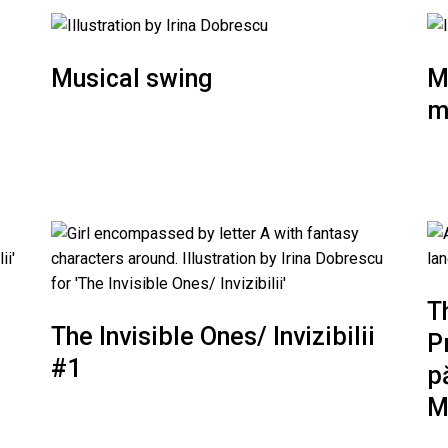
Musical swing
M
i
m
T
The Invisible Ones/ Invizibilii
P
#1
p
M