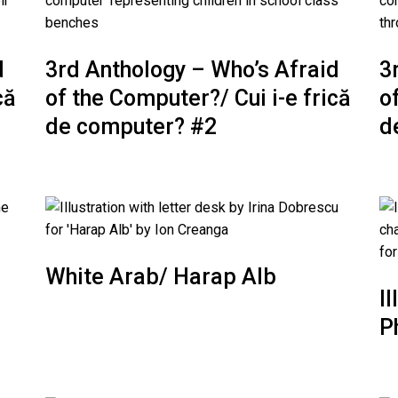
d
3rd Anthology – Who’s Afraid
3
că
of the Computer?/ Cui i-e frică
o
de computer? #2
d
White Arab/ Harap Alb
I
P