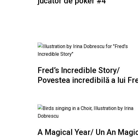
jucător de poker #4
Fred’s Incredible Story/
Povestea incredibilă a lui Fr
A Magical Year/ Un An Magi