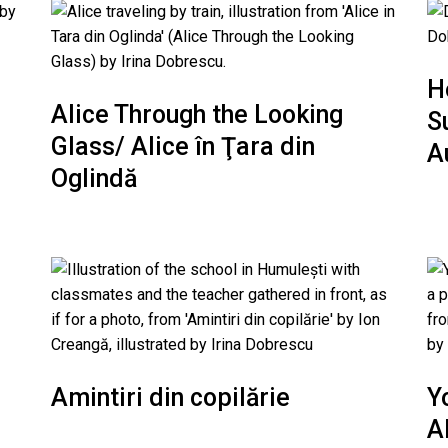
H
Alice Through the Looking
S
Glass/ Alice în Ţara din
A
Oglindă
Amintiri din copilărie
Y
A