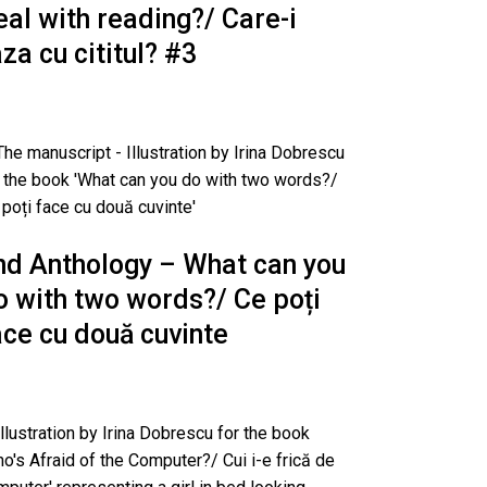
eal with reading?/ Care-i
aza cu cititul? #3
nd Anthology – What can you
o with two words?/ Ce poți
ace cu două cuvinte