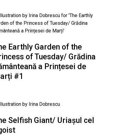
he Earthly Garden of the
rincess of Tuesday/ Grădina
ământeană a Prințesei de
arți #1
he Selfish Giant/ Uriașul cel
goist