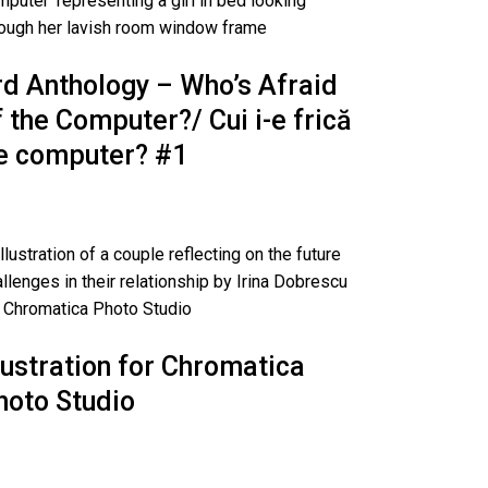
rd Anthology – Who’s Afraid
f the Computer?/ Cui i-e frică
e computer? #1
llustration for Chromatica
hoto Studio