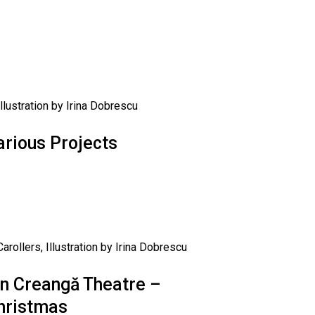
arious Projects
on Creangă Theatre –
hristmas