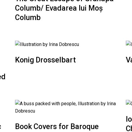
Columb/ Evadarea lui Moș
Columb
Konig Drosselbart
V
ed
I
c
Book Covers for Baroque
C