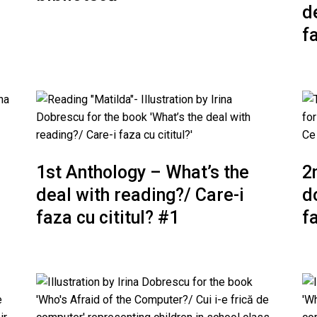
d
f
1st Anthology – What’s the
2
deal with reading?/ Care-i
d
faza cu cititul? #1
f