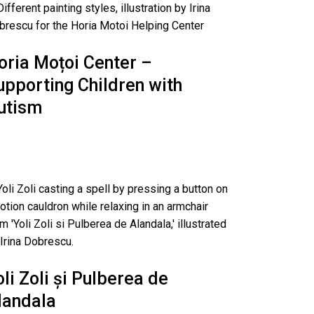
oria Moțoi Center –
upporting Children with
utism
oli Zoli și Pulberea de
landala