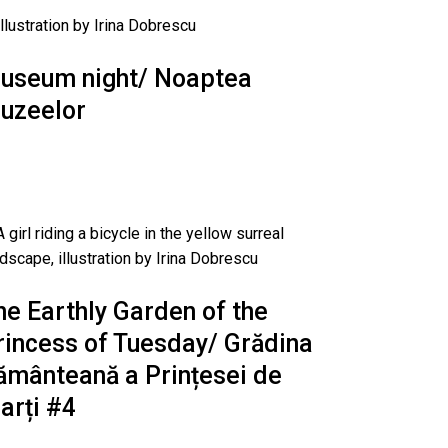
useum night/ Noaptea
uzeelor
he Earthly Garden of the
rincess of Tuesday/ Grădina
ământeană a Prințesei de
arți #4